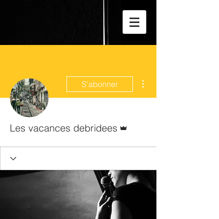
Plus d'actions
S'abonner
Administrateur
Les vacances debridees