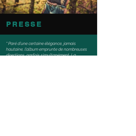
PRESSE
" Paré d’une certaine élégance, jamais
hautaine, l’album emprunte de nombreuses
directions, parfois simultanément. La
musique est pleinement contemporaine, et
parvient à installer des ambiances pour les
dissoudre immédiatement lors de virages à
90 degrés, pour nous surprendre, toujours
agréablement. Célia Forestier aime la
musique qui produit des images, et la
musique de Go. en permet une multitude "
- Raphaël Benoit -
Citizen jazz