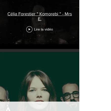
Célia Forestier " Komorebi " - Mrs
E.
Lire la vidéo
À