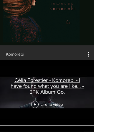
Komorebi
Célia Forestier - Komorebi - I
have found what you are like... -
EPK Album Go.
Lire la vidéo