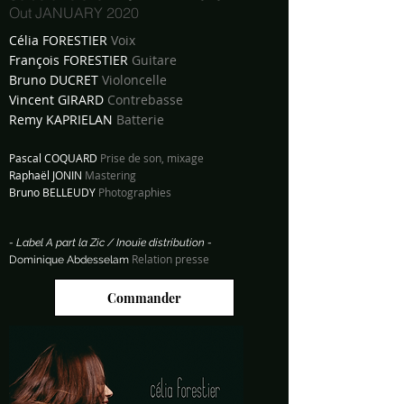
Out JANUARY 2020
Célia FORESTIER
Voix
François FORESTIER
Guitare
Bruno DUCRET
Violoncelle
Vincent GIRARD
Contrebasse
Remy KAPRIELAN
Batterie
Pascal COQUARD
Prise de son, mixage
Raphaël JONIN
Mastering
Bruno BELLEUDY
Photographies
- Label A part la Zic / Inouïe distribution -
Relation presse
Dominique
Abdesselam
Commander