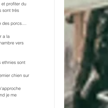
et profiter du 
 sont très 
 des porcs....
 a la 
chambre vers 
 ethnies sont 
 
remier chien sur 
m'approche 
and je me 