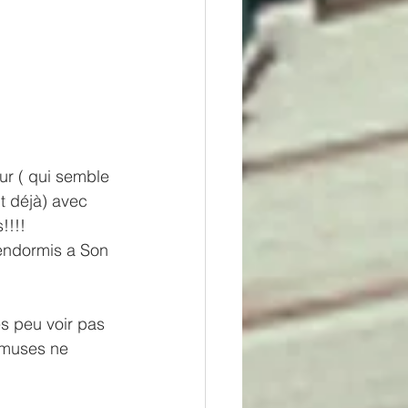
r ( qui semble 
t déjà) avec 
!!!!
 endormis a Son 
ès peu voir pas 
amuses ne 