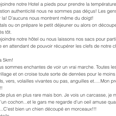
oindre notre Hotel a pieds pour prendre la température 
estion authenticité nous ne sommes pas déçus! Les gens
r la! D'aucuns nous montrent même du doigt!
als ou on prépare le petit déjeuner ou alors on découpe
s tôt.
joindre notre hôtel ou nous laissons nos sacs pour partir
le en attendant de pouvoir récupérer les clefs de notre 
 a 5km!
us sommes enchantes de voir un vrai marche. Toutes les
llage et on croise toute sorte de denrées pour le moins
, vers, volailles vivantes ou pas, anguilles et.....Mon p
!!
e plus en plus rare mais bon. Je vois un carcasse, je 
 d'un cochon...et le gars me regarde d'un oeil amuse qu
....C'est bien un chien découpé en morceaux!!!
ails...