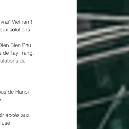
"vrai" Vietnam!
deux solutions 
 Dien Bien Phu 
e de Tay Trang.
ulations du 
bus de Hanoi 
e.
ir accès aux 
fuse 