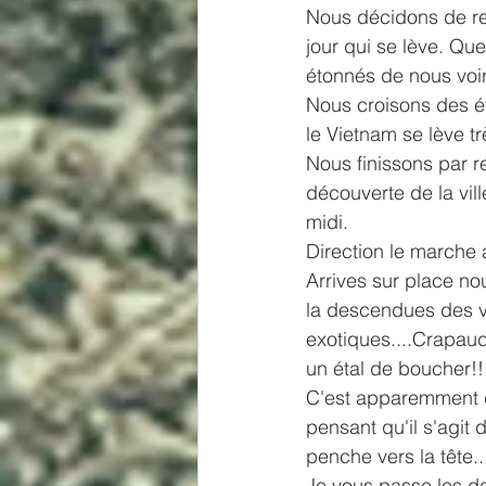
Nous décidons de rej
jour qui se lève. Qu
étonnés de nous voi
Nous croisons des ét
le Vietnam se lève trè
Nous finissons par re
découverte de la vil
midi.
Direction le marche
Arrives sur place no
la descendues des vi
exotiques....Crapauds
un étal de boucher!!
C'est apparemment d
pensant qu'il s'agit
penche vers la tête.
Je vous passe les det